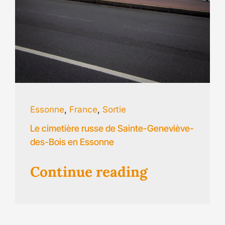
Essonne
,
France
,
Sortie
Le cimetière russe de Sainte-Geneviève-
des-Bois en Essonne
Continue reading